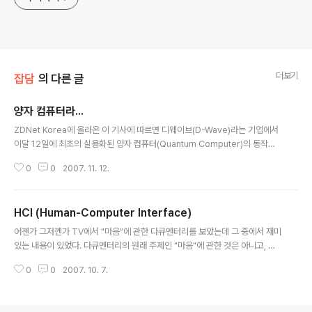
더보기
잡담
의 다른 글
양자 컴퓨터라...
글 내용
ZDNet Korea에 올라온 이 기사에 따르면 디웨이브(D-Wave)라는 기업에서
이달 12일에 최초의 실용화된 양자 컴퓨터(Quantum Computer)의 동작을
시연한다고(했다고^^) 한다. 디웨이브의 사이트에 들어가 보면 13일에 시연했
0
0
2007. 11. 12.
다고 나온다. 우와~~! 상용 양자 컴퓨터라니! 내 전공인 암호학은 이제 끝장이
란 말인가? ㅠ.ㅠ 근데 ZDNet의 기사를 좀 더 읽어내려가면 이 회사의 양자 컴
퓨터가 과연 믿을 수 있는 물건인지 의심이 부쩍 생긴다. 이 회사는 16-qubit
HCI (Human-Computer Interface)
짜리 양자 컴퓨터를 만들었다고 하는데 기사에 나오는 인터뷰 중에 보면 이게 1
글 내용
6-qubit이 아니라 그냥 16-bit 컴퓨터였을 거라고 의심하는 말도 나온다. 나야
어젠가 그저껜가 TV에서 "마음"에 관한 다큐멘터리를 보았는데 그 중에서 재미
직접 보질 못했으니 알 수가 없지만. 학회를 이리저리 다니..
있는 내용이 있었다. 다큐멘터리의 원래 주제인 "마음"에 관한 것은 아니고, 뇌
에 연결한 장치를 통해서 컴퓨터의 마우스 포인터를 움직이는 어떤 시스템이었
0
0
2007. 10. 7.
다. 사람의 뇌에서 나오는 뇌파가 생각보다 단순하여 해독하기에 어렵지 않다는
것이다. 물론 마우스 포인터를 움직이는 것과 같은 2차원적인 정보를 뇌파를 통
해서 내보내고 컴퓨터의 인터페이스가 그것을 큰 오류 없이 해독해 내기 위해서