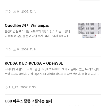
자면, 루마니아에 사는 자칭 화이트 해커(ㅋㅋ)라는 Unu라
는 사람이 nProtect 홈페이지를 해킹해서 사용자 정보를
작성시간
0
0
2009. 12. 1.
볼 수 있었다고 광고한 일이다. 국내 뉴스에서는 화이트해
커라고 하던데, 뭐, 말하자면 공격해서 취약점은 밝혀서 망
신을 주지만, 빼낸 정보를 악용하지는 않는다는 뭐 그런 얘
Quodlibet에서 Winamp로
기다. 그렇다고 하니 믿을 수밖에. :) Unu라는 사람은 SQL
글 내용
injection을 이용해서 홈페이지를 뚫긴 했는데, 나의 눈을
분신처럼 들고 다니던 노트북의 액정이 맛이 가는 바람에
이끈 부분은 그런 자세한 해킹 기법이 아니고, nprotect에
더 이상 이 분신을 들고 다닐 수가 없다. 그래서 방에다 LC
서 사용자의 패스워드를 clear text로 보관하고 있었다는
D 하나 연결해 놓고 거의 데스크탑처럼 써 먹고 있는데, 그
사실이다. 웃기는 짬뽕이다. 서버 해킹 당한 거는..
러다 보니 하루 중 제일 많이 접하는 컴퓨터가 노트북에서
작성시간
0
0
2009. 11. 14.
랩에 있는 데스크탑으로 변했다. 거진 1년만인 것 같네. 문
제는 노트북에 있던 음악 파일들을 모두 데스크탑으로 옮
기고 난 후에 생겼다. 노트북에 있던 우분투에서는 quodli
KCDSA & EC-KCDSA + OpenSSL
bet이라는 프로그램으로 음악 정리하고 듣고 그랬는데, 이
글 내용
quodlibet에서 설정한 album artist 태그가 데스크탑에
국내에서 개발되어 국제표준인 ISO/IEC 14888-3 에도 들어가 있는 두 개의 전자
깔린 winamp에서는 먹질 않는 거다. 좀 찾아봤더니, quo
서명 알고리즘이다. 이걸 OpenSSL에 어울리도록 코딩한 것이다. 올 봄에 나의 지
dlibet에서는 quodlibet::albumartist 라는 custom t
도교수님의 언질로 만들었던 것인데, 애초의 마음먹은 것과는 달리 뒤에 가니 Open
ag에 album artist를 기록..
SSL에 제대로 어울리는 코드는 만들어내지 못한 것 같다. 결정적으로 국내 표준에
작성시간
1
2
2009. 9. 30.
명시된 HAS-160을 만들어 넣지 않아서 모양새가 좀 이상하다. 국제 표준(ISO/IEC
14888-3)에 있는 numerical example은 HAS-160을 안 썼다고 하기도 그렇
고, 썼다고 하기도 그런 애매한 상태다. 국내 표준에 있는 numerical example과
USB 마우스 종종 먹통되는 문제
맞아떨어지는 것을 제대로 구현하려면 HAS-160은 필수. 뭐, 그래서 OpenSSL에
글 내용