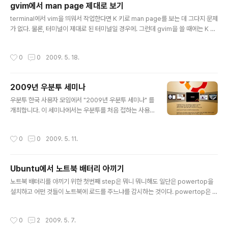
gvim에서 man page 제대로 보기
속도가 참 아쉽다.
글 내용
terminal에서 vim을 띄워서 작업한다면 K 키로 man page를 보는 데 그다지 문제
가 없다. 물론, 터미널이 제대로 된 터미널일 경우에. 그런데 gvim을 쓸 때에는 K 키
로 man page를 보면 보기 싫게 나온다. less가 화면을 제어하기 위한 기능이 gvi
m에서 제공되는 emulated terminal에서는 제공되지 않기 때문이란다. (관련링
작성시간
0
0
2009. 5. 18.
크) 그래서 Dr Chip이라는 사람이 vim 창에서 자체적으로 man page를 출력해주
는 vim plugin은 만들었다. man page viewer라는 것으로 man page를 보려는
keyword 위에서 K 키를 누르면 터미널에서 man이 구동되지 않고 vim 창이 쪼개
2009년 우분투 세미나
지면서 새 창에 man page가 나온다. 새로 나오는 창은 일반적인 vi..
글 내용
우분투 한국 사용자 모임에서 "2009년 우분투 세미나" 를
개최합니다. 이 세미나에서는 우분투를 처음 접하는 사용
자와 우분투를 사용하고 있는 사용자들을 대상으로, 우분
투 소개, 데스크탑 설정 및 응용 프로그램 등의 기초적인 부
작성시간
0
0
2009. 5. 11.
분과 리눅스 커널 및 DBMS 등의 고급 내용도 함께 다룰
예정입니다. 또한 상당한 수준의 기념품이 (가능한) 참석자
전원에게 지급될 예정입니다. 더 자세한 내용은 다음 글을
Ubuntu에서 노트북 배터리 아끼기
참고하세요. viewtopic.php?f=2&t=5063&start=0
글 내용
주의 : 세미나 참석 인원이 정원에 도달하였으므로, 추가 신
노트북 배터리를 아끼기 위한 첫번째 step은 뭐니 뭐니해도 일단은 powertop을
청은 받지 않습니다. 하지만 기념품을 못받더라도 오시겠
설치하고 어떤 것들이 노트북에 로드를 주느냐를 감시하는 것이다. powertop은 추
다! 하시는 분은 오셔도 됩니다. 라고 합니다. 이상 펌! ^^
가로 배터리를 아끼기 위한 이러저러한 방법들을 추천해 준다. 그런데 ubuntu의 경
저도 참석할 예정입니다.
우에 laptop-mode-tools라는 것이 있어서 powertop이 추천해줄만한 것들이
작성시간
0
2
2009. 5. 7.
이미 설정되어 있다. 사용자의 취향에 따라서 세세하게 조정할 수도 있다. GUI는 일