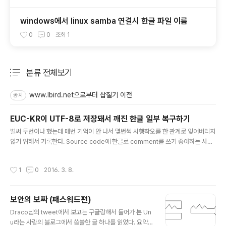
windows에서 linux samba 연결시 한글 파일 이름
0
0
조회
1
분류 전체보기
주요 글 목록
www.lbird.net으로부터 삽질기 이전
공지
EUC-KR이 UTF-8로 저장돼서 깨진 한글 일부 복구하기
글 내용
벌써 두번이나 했는데 매번 기억이 안 나서 몇번씩 시행착오를 한 관계로 잊어버리지
않기 위해서 기록한다. Source code에 한글로 comment를 쓰기 좋아하는 사람
들(사실 나도 간혹 그런다)이 꽤 많이 있는데, file의 character encoding만 잘 맞
춘다면야 comment를 뭘로 쓰든 사실 별 상관이 없다. 오히려 자신의 제일 잘 구사
작성시간
1
0
2016. 3. 8.
할 수 있는 언어인 한국어로 설명을 달아놓는 것이 더 좋을 수도 있을 것이다. 그런데,
이건 encoding을 잘 맞출 때나 할 수 있는 얘기고, EUC-KR이나 CP949로 저장
되어야 할 파일을 어찌어찌 하다가 UTF-8 같은 것으로 저장해버리는 일이 종종 생
보안의 보짜 (패스워드편)
긴다. 흔히 editor가 EUC-KR로 encoding된 파일을 열 때 제대로 decoding..
글 내용
Draco님의 tweet에서 보고는 구글링해서 들어가 본 Un
u라는 사람의 블로그에서 씁쓸한 글 하나를 읽었다. 요약하