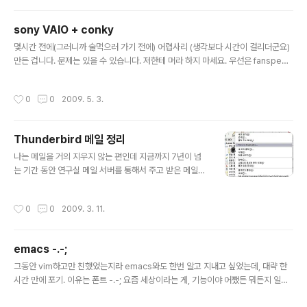
단 모르겠다. 기본적으로는 /etc/laptop-mode/laptop-mode.conf 를 수정하
는 방식이다. (현재 설치된 Ubuntu는 9.04임) laptop-mode 설정 /etc/default/
sony VAIO + conky
acpi-support 수정해서 ENABLE_LAPTOP_MODE=true 로 변..
글 내용
몇시간 전에(그러니까 술먹으러 가기 전에) 어렵사리 (생각보다 시간이 걸리더군요)
만든 겁니다. 문제는 있을 수 있습니다. 저한테 머라 하지 마세요. 우선은 fanspeed
부터 만들었는데 Sony VAIO에 관계된 몇가지는 (그래봐야 몇 개 안되는군요) 앞으
로 만드는대로 포스팅하겠습니다. VAIO 안 쓰시는 분들에게는 필요가 없겠지만요.
작성시간
0
0
2009. 5. 3.
^^ 첫번째는 fanspeed를 가져오는 겁니다. upstream에 패치 보냈는데 언제 반
영될지는 모르겠습니다. sony_fanspeed 추가. http://sourceforge.net/track
er/?func=de ... tid=757310
Thunderbird 메일 정리
글 내용
나는 메일을 거의 지우지 않는 편인데 지금까지 7년이 넘
는 기간 동안 연구실 메일 서버를 통해서 주고 받은 메일을
거의 대부분 가지고 있다. 양이 엄청나기 때문에 연도별로
별도의 폴더에 넣고 보관을 한다. 한 해 동안의 메일은 적으
작성시간
0
0
2009. 3. 11.
면 1800건, 많으면 3000건 정도 된다. 그런데 그 동안 컴
퓨터를 몇 번 바꾸기도 하였고 폴더 보관 방식을 바꾸기도
해서 thunderbird의 폴더 데이터에 거품이 많이 끼었다.
emacs -.-;
거품 청소를 해야 하는데 청소하기 전의 총 데이터양이 10
글 내용
GB 가까이 되었다. 청소하고 나니 약 7GB 정도로 줄었다.
그동안 vim하고만 친했었는지라 emacs와도 한번 알고 지내고 싶었는데, 대략 한
3GB는 이익을 본 셈이다. 우선 사용한 기능들을 보면 Th
시간 만에 포기. 이유는 폰트 -.-; 요즘 세상이라는 게, 기능이야 어쨌든 뭐든지 일단
underbird 자체의 압축(compress가 아니라 compac
보기가 좋아야 하는데, emacs 쪽은 gvim 같은 쪽과는 다르게 폰트 설정하는 것이