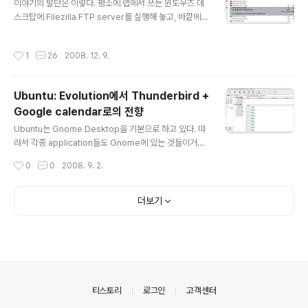
이야기의 발단은 이렇다. 평소에 랩에서 쓰는 윈도우즈 데
스크탑에 Filezilla FTP server를 실행해 놓고, 바깥에서
데스크탑과 자료를 교환해야 할 때 요긴하게 쓰곤 했다. (물
론 하드에 들어 있는 각종 미디어 파일들을 주변 사람들에
작성시간
1
26
2008. 12. 9.
게 서빙하기 위해서도 사용한다.) 그런데 지난주 서울 출장
때 랩에 있는 데스크탑 FTP 서버에 접속을 하려니 연결이
되지 않는 것이다. 이상하다 예전에는 잘 됐는데... 그러다
Ubuntu: Evolution에서 Thunderbird +
가 학교내 IP로 사용해야 하는 서비스를 위해서 데스크탑
Google calendar로의 전향
으로 원격 접속을 할 일이 있었다. 그런데 그 때 시스템 트
글 내용
레이에 있는 알림창이 보였다. Filezilla server가 네트웍
Ubuntu는 Gnome Desktop을 기본으로 하고 있다. 따
연결을 요청하고 있는데 수락하겠는지를 묻는 창이었다.
라서 각종 application들도 Gnome에 있는 것들이거나
나는 분명 윈도우즈의 방화벽 설정에서 FTP 포트와 Fi..
Gnome과 잘 맞는 것들을 사용하고 있는데, 그 중의 하나
작성시간
0
0
2008. 9. 2.
로 Evolution이 있다. Evolution은 Gnome에서 기본으
로 사용되는 프로그램으로 이메일, 주소록 관리, 일정 관리
등을 할 수 있다. 이메일이나 주소록 관리만을 위해서라면
더보기
(나의 경우 예전부터 사용하던) Thunderbird가 훌륭한
대안이고, 어떤 면에서는 Thunderbird를 더 좋아하고 익
숙하다. 그런데, 일단 일정 관리라는 것이 중요한 문제가 되
고, 그 밖에도 Evolution이 Gnome에 잘 맞다 보니 Gno
me에서 쓰이는 다른 소소한 프로그램들과도 잘 연동된다.
Gnome에서 쓰이는 다른 프..
의안내
티스토리
로그인
고객센터