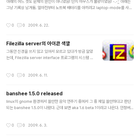
패치를 보..
아래의 어느 것도 문제의 원인이 아니었음! 단지 마우스가 불량이었음! -.-;; 아래는
그냥 기록상 남겨둠. 얼마전부터 노트북 배터리를 아끼려고 laptop-mode를 사용
하고 있다. 그다지 큰 문제는 없었는데 어제였나 그저께였나부터 usb 마우스가 자주
깜빡 깜빡 동작을 멈춘다. 아예 먹통이 되는 것은 아니고 몇초간 멈춰있다가 다시 동
작성시간
0
0
2009. 6. 22.
작한다. 이런 현상이 대충 1분에 2-3번 발생한다. 짜증나 미칠 정도였는데 문제가 la
ptop-mode에서 설정해 놓은 usb suspend 기능 때문이었다. 일단 지금은 /et
c/laptop-mode/conf.d/usb-autosuspend.conf 파일에서 CONTROL_US
Filezilla server의 아이콘 색깔
B_AUTOSUSPEND를 0으로 설정해 놓았다. 아마도 usb 장치를 일정 시간이 지
글 내용
나면 s..
그동안 신경을 쓰지 않고 있어서 모르고 있다가 방금 알았
는데, Filezilla server interface 프로그램의 시스템 트
레이 아이콘 색이 접속자가 있는지 없는지에 따라 색깔이
변한다.
작성시간
0
0
2009. 6. 11.
banshee 1.5.0 released
글 내용
linux의 gnome 환경에서 쓸만한 음악 연주기 중에서 그 중 제일 쓸만하다고 판단
되는 banshee 1.5.0이 나왔다. 근데 보면 aka 1.6 beta 1이라고 나온다. 안정버젼
이 되려면 1.6이 될 때까지 기다려야 하는 건가? 어쨌든 현재 ubuntu jaunty 저장소
에는 올라오지 않고 있는데 일단 subversion으로 받은 소스로 deb 패키지를 만들
작성시간
0
0
2009. 6. 3.
어서 설치했다. revision number는 5209라서 r5209 딱지를 붙였다. monodo
c-banshee-manual은 설치하지 않았는데 혹시나 해서(그냥 심심해서) 올려 둠.
근데 1.4.x 때보다 느려진 것 같다. 음악이 끊기거나 하는 건 아닌데 화면이 반응하는