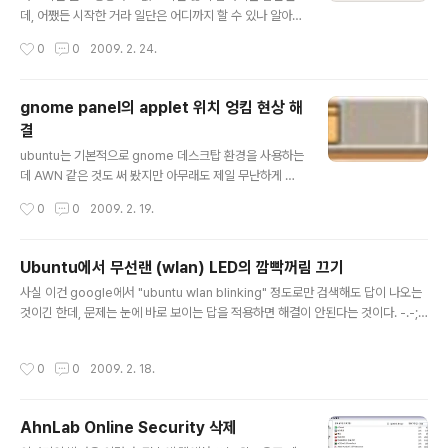
데, 어쨌든 시작한 거라 일단은 어디까지 할 수 있나 알아보
도록 하자. (이런 거 할 때가 아닌데...) 연결 준비 일단 PC
작성시간
0
0
2009. 2. 24.
쪽 환경은 VAIO VGN-TZ27LN 노트북에 ubuntu 8.10
Ibex Intrepid가 깔려 있는 상태이다. PC쪽에서 blueto
oth를 가능하게 하려면 대충 다음의 패키지들을 설치해야
gnome panel의 applet 위치 엉킴 현상 해
한다. 다른 패키지가 필요하다고 하면 그것들도 같이 설치
결
해 준다. bluez-gnome: bluetooth applet을 띄우고
글 내용
각종 bluetooth 기기들의 등록과 연결을 처리한다. (이건
ubuntu는 기본적으로 gnome 데스크탑 환경을 사용하는
아마 대부분 깔려 있을 것임) gnome-vfs-obexftp: blu
데 AWN 같은 것도 써 봤지만 아무래도 제일 무난하게 쓸
etooth 기능이 있는 기기와 파일을 주고 받으려면 필요하
수 있는 것은 gnome-panel이다. 그런데 이 gnome-p
작성시간
0
0
2009. 2. 19.
다고 한다..
anel을 쓰다가 panel에 올려 놓은 applet이나 object들
의 위치가 간혹 이리저리 엉키는 현상이 발생하곤 한다. 그
러면 applet들 위치를 맞춰주느라고 또 이리저리 마우스
Ubuntu에서 무선랜 (wlan) LED의 깜빡꺼림 끄기
질을 해야 하니 여간 귀찮은 것이 아니다. launchpad에
글 내용
사실 이건 google에서 "ubuntu wlan blinking" 정도로만 검색해도 답이 나오는
있는 이 글이나 brainstorm.ubuntu.com에 있는 이 글
것이긴 한데, 문제는 눈에 바로 보이는 답을 적용하면 해결이 안된다는 것이다. -.-;
같은 곳에 이런저런 얘기들이 있는데 모두 다 읽고 나서 ub
구글링으로 바로 얻게 되는 답은 아마도 이것이 될 터인데: http://blog.drinsama.
untu 8.10 intrepid ibex의 경우에는 문제들이 많이 호
de/erich/en/linux/2008052101-iwlwifi-blinking.html VAIO-TZ27 모델
전됐다는 것을 알 수 있다. 그래도 applet들을 추가하고
작성시간
0
0
2009. 2. 18.
의 경우는 저걸로 해결이 안된다. 보다 자세한 얘기들이 launchpad에 있는데, 한참
마우스로 위치를 지정한 ..
을 읽어 보면 어떤 모델에서는 이렇게 하면 되고, 어떤 모델에서는 다르게 해야 하고
하는 얘기들이 한참 나온다. 결론부터 얘기하면 VAIO-TZ27의 경우에는 다음의 스
AhnLab Online Security 삭제
크립트를 써야 한다. #!/bin/sh if [ "$IFACE..
글 내용