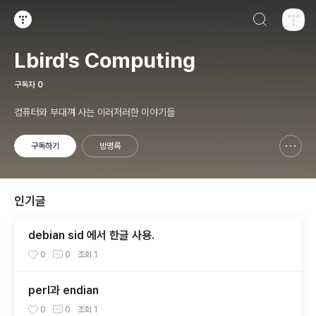
검색하기
티스토리
Lbird's Computing
구독자
0
컴퓨터와 부대껴 사는 이러저러한 이야기들
구독하기
방명록
신고하기 레이어
열기
인기글
debian sid 에서 한글 사용.
0
0
조회
1
perl과 endian
0
0
조회
1