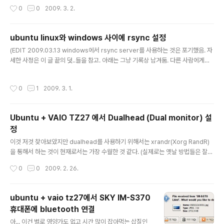
t이다.) 기능과 Remove Duplicate M..
뭔가가 상당히 복잡하고 사람들도 불평 불만이 많은 것 같다. 예전에 윈도우즈에서 e
작성시간
0
0
2009. 3. 2.
macs에서 돌아가는 무슨 소프트웨어(이름 까먹음)를 돌릴 때는 이렇게 눈을 괴롭히
지 않았던 것 같은데... 하긴 윈도우즈야 모든 사람들이 거의 같은 설정을 쓰는 데다가
한글 폰트 같은 경우는 "한글 폰트 = 굴림" 같은 식이었으니 폰트 문제는 상대적으로
ubuntu linux와 windows 사이에 rsync 설정
적었던 건지도 모르겠다. 일단 심심해서 죽을 지경이 되지 않는 한 emacs와는 계속
글 내용
소원한 상태로 지내야겠다는 생..
(EDIT 2009.03.13 windows에서 rsync server를 사용하는 것은 포기했음. 자
세한 사정은 이 글 끝의 덧..들을 참고. 아래는 그냥 기록상 남겨둠. 다른 사람에게는
도움이 될 지도 모르니...) 서설 노트북에서 작업을 하다가 갑자기 비교적 대량의 데
이터를 백업해야 할 일이 생겼는데 FTP로 옮기고 있자니 짜증이 났다. 뭔가 일이 자
작성시간
0
1
2009. 3. 1.
동으로 일어났으면 좋겠는데... 그런 생각을 하다가 노트북 데이터의 자동 백업 방법
을 생각해 보니 제일 바람직한 것은 rsync를 사용하는 것이었다. 버젼 컨트롤이 필
요한 것들은 lab 한 구석에 돌리는 debian 서버에 subversion(옛날 것들)과 git
Ubuntu + VAIO TZ27 에서 Dualhead (Dual monitor) 설
(요즘 것들)을 혼합하여 저장하지만, 특별히 버젼 컨트롤은 필요 없이 단순히 동기화
정
만 필요한 ..
글 내용
이것 저것 찾아보았지만 dualhead를 사용하기 위해서는 xrandr(Xorg RandR)
을 통해서 하는 것이 현재로서는 가장 수월한 것 같다. (실제로는 옛날 방법들은 잘
먹질 않는다 -.-;) Virtual screen 설정 일단 xrandr로 dualhead를 사용하기 위
작성시간
0
0
2009. 2. 26.
해서는 내부화면이든 외부 화면이든 이것들을 합한 것은 하나의 virtual screen에
들어가야 한다. 그런데 intel 945GM chipset의 경우 virtual screen의 크기가
2048x2048을 넘으면 그래픽 가속 기능이 지원되지 않는다고 한다. 그렇게 되면
ubuntu + vaio tz27에서 SKY IM-S370
화면이 진짜 답답하게 움직인다. 그건 용납할 수가 없으니 어쩔 수 없이 virtual scr
휴대폰에 bluetooth 연결
een의 크기는 일단 최대로 잡아서 2048x2048로 설정한다. ..
글 내용
아... 이건 별로 영양가도 없고 시간 많이 잡아먹는 삽질인