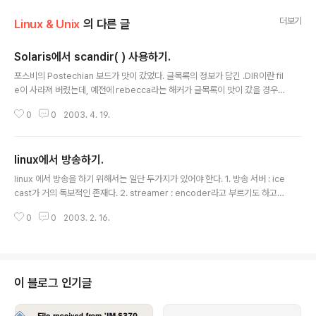
더보기
Linux & Unix
의 다른 글
Solaris에서 scandir( ) 사용하기.
글 내용
포스비의 Postechian 보드가 맛이 갔었다. 글목록의 정보가 담긴 .DIR이란 fil
e이 사라져 버렸는데, 예전에 rebecca라는 해커가 글목록이 맛이 갔을 경우
에 복구하는 툴을 만들었었다. 그런데, 이 작은 프로그램을 컴파일하려니 안되
0
0
2003. 4. 19.
는 것이다. 이 프로그램에서 scandir()이라는 function을 사용하는데 이것이
현재 포스비에 설치된 라이브러리에 없었다. 처음에는 scandir()과 함께 사용
하는 alphasort()라는 function만 없는 줄 알았더니 scandir()자체가 없으니
linux에서 방송하기.
당황스러울 수밖에 없었다. 어쩐다. man page를 읽어보니 BSD계열이 아니
글 내용
면 scandir()의 사용을 자제하라는 정도만 있다. 하지만, 대부분의 리눅스에서
linux 에서 방송을 하기 위해서는 일단 두가지가 있어야 한다. 1. 방송 서버 : ice
사용하는 glibc에는 이 function..
cast가 거의 독보적인 존재다. 2. streamer : encoder라고 부르기도 하고,
source 라고 부르기도 한다. icecast와 함께 사용하기 좋은 liveice 라는 놈
0
0
2003. 2. 16.
이 있다. streamer ----> casting server ----> listener 요런 형태가 된
다. streamer와 casting server는 꼭 같인 리눅스 머신에 있을 필요도 없고,
streamer의 경우 꼭 리눅스 위에서 돌아가는 녀석일 필요도 없다. 예를 들면,
casting server는 따로 돌리고, window 에서 winamp 같은 녀석으로 cast
ing server에 stream을 날려도 된다. 쨌든....
이 블로그 인기글