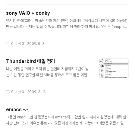
단 모르겠다. 기본적으로는 /etc/laptop-mode/laptop-mode.conf 를 수정하
는 방식이다. (현재 설치된 Ubuntu는 9.04임) laptop-mode 설정 /etc/default/
sony VAIO + conky
acpi-support 수정해서 ENABLE_LAPTOP_MODE=true 로 변..
글 내용
몇시간 전에(그러니까 술먹으러 가기 전에) 어렵사리 (생각보다 시간이 걸리더군요)
만든 겁니다. 문제는 있을 수 있습니다. 저한테 머라 하지 마세요. 우선은 fanspeed
부터 만들었는데 Sony VAIO에 관계된 몇가지는 (그래봐야 몇 개 안되는군요) 앞으
로 만드는대로 포스팅하겠습니다. VAIO 안 쓰시는 분들에게는 필요가 없겠지만요.
작성시간
0
0
2009. 5. 3.
^^ 첫번째는 fanspeed를 가져오는 겁니다. upstream에 패치 보냈는데 언제 반
영될지는 모르겠습니다. sony_fanspeed 추가. http://sourceforge.net/track
er/?func=de ... tid=757310
Thunderbird 메일 정리
글 내용
나는 메일을 거의 지우지 않는 편인데 지금까지 7년이 넘
는 기간 동안 연구실 메일 서버를 통해서 주고 받은 메일을
거의 대부분 가지고 있다. 양이 엄청나기 때문에 연도별로
별도의 폴더에 넣고 보관을 한다. 한 해 동안의 메일은 적으
작성시간
0
0
2009. 3. 11.
면 1800건, 많으면 3000건 정도 된다. 그런데 그 동안 컴
퓨터를 몇 번 바꾸기도 하였고 폴더 보관 방식을 바꾸기도
해서 thunderbird의 폴더 데이터에 거품이 많이 끼었다.
emacs -.-;
거품 청소를 해야 하는데 청소하기 전의 총 데이터양이 10
글 내용
GB 가까이 되었다. 청소하고 나니 약 7GB 정도로 줄었다.
그동안 vim하고만 친했었는지라 emacs와도 한번 알고 지내고 싶었는데, 대략 한
3GB는 이익을 본 셈이다. 우선 사용한 기능들을 보면 Th
시간 만에 포기. 이유는 폰트 -.-; 요즘 세상이라는 게, 기능이야 어쨌든 뭐든지 일단
underbird 자체의 압축(compress가 아니라 compac
보기가 좋아야 하는데, emacs 쪽은 gvim 같은 쪽과는 다르게 폰트 설정하는 것이