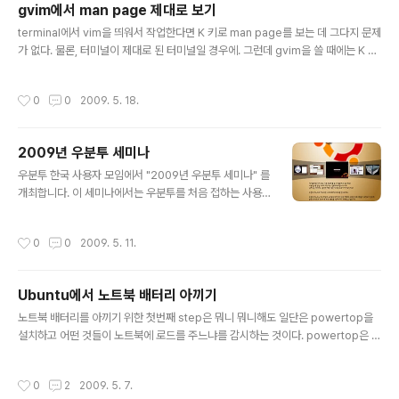
gvim에서 man page 제대로 보기
속도가 참 아쉽다.
글 내용
terminal에서 vim을 띄워서 작업한다면 K 키로 man page를 보는 데 그다지 문제
가 없다. 물론, 터미널이 제대로 된 터미널일 경우에. 그런데 gvim을 쓸 때에는 K 키
로 man page를 보면 보기 싫게 나온다. less가 화면을 제어하기 위한 기능이 gvi
m에서 제공되는 emulated terminal에서는 제공되지 않기 때문이란다. (관련링
작성시간
0
0
2009. 5. 18.
크) 그래서 Dr Chip이라는 사람이 vim 창에서 자체적으로 man page를 출력해주
는 vim plugin은 만들었다. man page viewer라는 것으로 man page를 보려는
keyword 위에서 K 키를 누르면 터미널에서 man이 구동되지 않고 vim 창이 쪼개
2009년 우분투 세미나
지면서 새 창에 man page가 나온다. 새로 나오는 창은 일반적인 vi..
글 내용
우분투 한국 사용자 모임에서 "2009년 우분투 세미나" 를
개최합니다. 이 세미나에서는 우분투를 처음 접하는 사용
자와 우분투를 사용하고 있는 사용자들을 대상으로, 우분
투 소개, 데스크탑 설정 및 응용 프로그램 등의 기초적인 부
작성시간
0
0
2009. 5. 11.
분과 리눅스 커널 및 DBMS 등의 고급 내용도 함께 다룰
예정입니다. 또한 상당한 수준의 기념품이 (가능한) 참석자
전원에게 지급될 예정입니다. 더 자세한 내용은 다음 글을
Ubuntu에서 노트북 배터리 아끼기
참고하세요. viewtopic.php?f=2&t=5063&start=0
글 내용
주의 : 세미나 참석 인원이 정원에 도달하였으므로, 추가 신
노트북 배터리를 아끼기 위한 첫번째 step은 뭐니 뭐니해도 일단은 powertop을
청은 받지 않습니다. 하지만 기념품을 못받더라도 오시겠
설치하고 어떤 것들이 노트북에 로드를 주느냐를 감시하는 것이다. powertop은 추
다! 하시는 분은 오셔도 됩니다. 라고 합니다. 이상 펌! ^^
가로 배터리를 아끼기 위한 이러저러한 방법들을 추천해 준다. 그런데 ubuntu의 경
저도 참석할 예정입니다.
우에 laptop-mode-tools라는 것이 있어서 powertop이 추천해줄만한 것들이
작성시간
0
2
2009. 5. 7.
이미 설정되어 있다. 사용자의 취향에 따라서 세세하게 조정할 수도 있다. GUI는 일