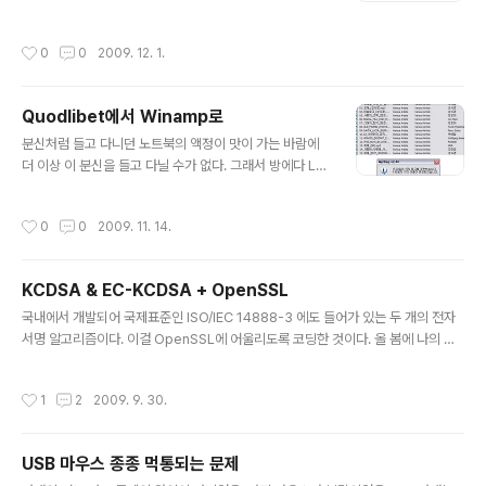
자면, 루마니아에 사는 자칭 화이트 해커(ㅋㅋ)라는 Unu라
는 사람이 nProtect 홈페이지를 해킹해서 사용자 정보를
작성시간
0
0
2009. 12. 1.
볼 수 있었다고 광고한 일이다. 국내 뉴스에서는 화이트해
커라고 하던데, 뭐, 말하자면 공격해서 취약점은 밝혀서 망
신을 주지만, 빼낸 정보를 악용하지는 않는다는 뭐 그런 얘
Quodlibet에서 Winamp로
기다. 그렇다고 하니 믿을 수밖에. :) Unu라는 사람은 SQL
글 내용
injection을 이용해서 홈페이지를 뚫긴 했는데, 나의 눈을
분신처럼 들고 다니던 노트북의 액정이 맛이 가는 바람에
이끈 부분은 그런 자세한 해킹 기법이 아니고, nprotect에
더 이상 이 분신을 들고 다닐 수가 없다. 그래서 방에다 LC
서 사용자의 패스워드를 clear text로 보관하고 있었다는
D 하나 연결해 놓고 거의 데스크탑처럼 써 먹고 있는데, 그
사실이다. 웃기는 짬뽕이다. 서버 해킹 당한 거는..
러다 보니 하루 중 제일 많이 접하는 컴퓨터가 노트북에서
작성시간
0
0
2009. 11. 14.
랩에 있는 데스크탑으로 변했다. 거진 1년만인 것 같네. 문
제는 노트북에 있던 음악 파일들을 모두 데스크탑으로 옮
기고 난 후에 생겼다. 노트북에 있던 우분투에서는 quodli
KCDSA & EC-KCDSA + OpenSSL
bet이라는 프로그램으로 음악 정리하고 듣고 그랬는데, 이
글 내용
quodlibet에서 설정한 album artist 태그가 데스크탑에
국내에서 개발되어 국제표준인 ISO/IEC 14888-3 에도 들어가 있는 두 개의 전자
깔린 winamp에서는 먹질 않는 거다. 좀 찾아봤더니, quo
서명 알고리즘이다. 이걸 OpenSSL에 어울리도록 코딩한 것이다. 올 봄에 나의 지
dlibet에서는 quodlibet::albumartist 라는 custom t
도교수님의 언질로 만들었던 것인데, 애초의 마음먹은 것과는 달리 뒤에 가니 Open
ag에 album artist를 기록..
SSL에 제대로 어울리는 코드는 만들어내지 못한 것 같다. 결정적으로 국내 표준에
작성시간
1
2
2009. 9. 30.
명시된 HAS-160을 만들어 넣지 않아서 모양새가 좀 이상하다. 국제 표준(ISO/IEC
14888-3)에 있는 numerical example은 HAS-160을 안 썼다고 하기도 그렇
고, 썼다고 하기도 그런 애매한 상태다. 국내 표준에 있는 numerical example과
USB 마우스 종종 먹통되는 문제
맞아떨어지는 것을 제대로 구현하려면 HAS-160은 필수. 뭐, 그래서 OpenSSL에
글 내용