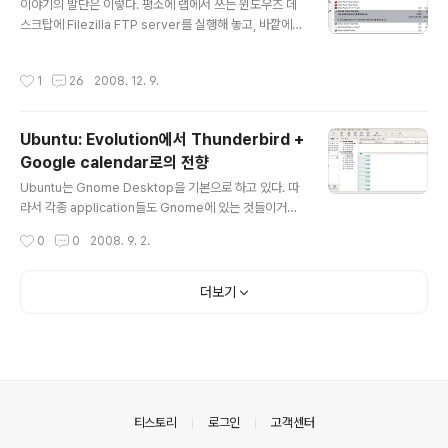
이야기의 발단은 이렇다. 평소에 랩에서 쓰는 윈도우즈 데
스크탑에 Filezilla FTP server를 실행해 놓고, 바깥에서
데스크탑과 자료를 교환해야 할 때 요긴하게 쓰곤 했다. (물
론 하드에 들어 있는 각종 미디어 파일들을 주변 사람들에
작성시간
1
26
2008. 12. 9.
게 서빙하기 위해서도 사용한다.) 그런데 지난주 서울 출장
때 랩에 있는 데스크탑 FTP 서버에 접속을 하려니 연결이
되지 않는 것이다. 이상하다 예전에는 잘 됐는데... 그러다
Ubuntu: Evolution에서 Thunderbird +
가 학교내 IP로 사용해야 하는 서비스를 위해서 데스크탑
Google calendar로의 전향
으로 원격 접속을 할 일이 있었다. 그런데 그 때 시스템 트
글 내용
레이에 있는 알림창이 보였다. Filezilla server가 네트웍
Ubuntu는 Gnome Desktop을 기본으로 하고 있다. 따
연결을 요청하고 있는데 수락하겠는지를 묻는 창이었다.
라서 각종 application들도 Gnome에 있는 것들이거나
나는 분명 윈도우즈의 방화벽 설정에서 FTP 포트와 Fi..
Gnome과 잘 맞는 것들을 사용하고 있는데, 그 중의 하나
작성시간
0
0
2008. 9. 2.
로 Evolution이 있다. Evolution은 Gnome에서 기본으
로 사용되는 프로그램으로 이메일, 주소록 관리, 일정 관리
등을 할 수 있다. 이메일이나 주소록 관리만을 위해서라면
더보기
(나의 경우 예전부터 사용하던) Thunderbird가 훌륭한
대안이고, 어떤 면에서는 Thunderbird를 더 좋아하고 익
숙하다. 그런데, 일단 일정 관리라는 것이 중요한 문제가 되
고, 그 밖에도 Evolution이 Gnome에 잘 맞다 보니 Gno
me에서 쓰이는 다른 소소한 프로그램들과도 잘 연동된다.
Gnome에서 쓰이는 다른 프..
의안내
티스토리
로그인
고객센터