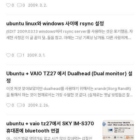
t이다.) 기능과 Remove Duplicate M..
뭔가가 상당히 복잡하고 사람들도 불평 불만이 많은 것 같다. 예전에 윈도우즈에서 e
작성시간
0
0
2009. 3. 2.
macs에서 돌아가는 무슨 소프트웨어(이름 까먹음)를 돌릴 때는 이렇게 눈을 괴롭히
지 않았던 것 같은데... 하긴 윈도우즈야 모든 사람들이 거의 같은 설정을 쓰는 데다가
한글 폰트 같은 경우는 "한글 폰트 = 굴림" 같은 식이었으니 폰트 문제는 상대적으로
ubuntu linux와 windows 사이에 rsync 설정
적었던 건지도 모르겠다. 일단 심심해서 죽을 지경이 되지 않는 한 emacs와는 계속
글 내용
소원한 상태로 지내야겠다는 생..
(EDIT 2009.03.13 windows에서 rsync server를 사용하는 것은 포기했음. 자
세한 사정은 이 글 끝의 덧..들을 참고. 아래는 그냥 기록상 남겨둠. 다른 사람에게는
도움이 될 지도 모르니...) 서설 노트북에서 작업을 하다가 갑자기 비교적 대량의 데
이터를 백업해야 할 일이 생겼는데 FTP로 옮기고 있자니 짜증이 났다. 뭔가 일이 자
작성시간
0
1
2009. 3. 1.
동으로 일어났으면 좋겠는데... 그런 생각을 하다가 노트북 데이터의 자동 백업 방법
을 생각해 보니 제일 바람직한 것은 rsync를 사용하는 것이었다. 버젼 컨트롤이 필
요한 것들은 lab 한 구석에 돌리는 debian 서버에 subversion(옛날 것들)과 git
Ubuntu + VAIO TZ27 에서 Dualhead (Dual monitor) 설
(요즘 것들)을 혼합하여 저장하지만, 특별히 버젼 컨트롤은 필요 없이 단순히 동기화
정
만 필요한 ..
글 내용
이것 저것 찾아보았지만 dualhead를 사용하기 위해서는 xrandr(Xorg RandR)
을 통해서 하는 것이 현재로서는 가장 수월한 것 같다. (실제로는 옛날 방법들은 잘
먹질 않는다 -.-;) Virtual screen 설정 일단 xrandr로 dualhead를 사용하기 위
작성시간
0
0
2009. 2. 26.
해서는 내부화면이든 외부 화면이든 이것들을 합한 것은 하나의 virtual screen에
들어가야 한다. 그런데 intel 945GM chipset의 경우 virtual screen의 크기가
2048x2048을 넘으면 그래픽 가속 기능이 지원되지 않는다고 한다. 그렇게 되면
ubuntu + vaio tz27에서 SKY IM-S370
화면이 진짜 답답하게 움직인다. 그건 용납할 수가 없으니 어쩔 수 없이 virtual scr
휴대폰에 bluetooth 연결
een의 크기는 일단 최대로 잡아서 2048x2048로 설정한다. ..
글 내용
아... 이건 별로 영양가도 없고 시간 많이 잡아먹는 삽질인