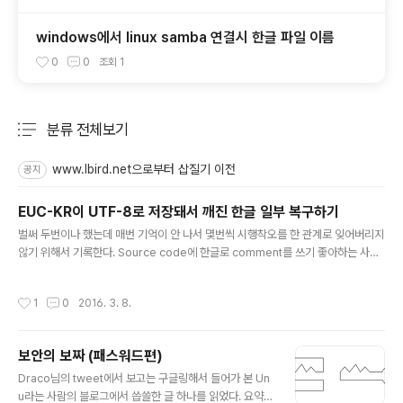
windows에서 linux samba 연결시 한글 파일 이름
0
0
조회
1
분류 전체보기
주요 글 목록
www.lbird.net으로부터 삽질기 이전
공지
EUC-KR이 UTF-8로 저장돼서 깨진 한글 일부 복구하기
글 내용
벌써 두번이나 했는데 매번 기억이 안 나서 몇번씩 시행착오를 한 관계로 잊어버리지
않기 위해서 기록한다. Source code에 한글로 comment를 쓰기 좋아하는 사람
들(사실 나도 간혹 그런다)이 꽤 많이 있는데, file의 character encoding만 잘 맞
춘다면야 comment를 뭘로 쓰든 사실 별 상관이 없다. 오히려 자신의 제일 잘 구사
작성시간
1
0
2016. 3. 8.
할 수 있는 언어인 한국어로 설명을 달아놓는 것이 더 좋을 수도 있을 것이다. 그런데,
이건 encoding을 잘 맞출 때나 할 수 있는 얘기고, EUC-KR이나 CP949로 저장
되어야 할 파일을 어찌어찌 하다가 UTF-8 같은 것으로 저장해버리는 일이 종종 생
보안의 보짜 (패스워드편)
긴다. 흔히 editor가 EUC-KR로 encoding된 파일을 열 때 제대로 decoding..
글 내용
Draco님의 tweet에서 보고는 구글링해서 들어가 본 Un
u라는 사람의 블로그에서 씁쓸한 글 하나를 읽었다. 요약하