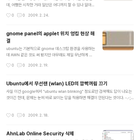
데, 어쨌든 시작한 거라 일단은 어디까지 할 수 있나 알아보
도록 하자. (이런 거 할 때가 아닌데...) 연결 준비 일단 PC
작성시간
0
0
2009. 2. 24.
쪽 환경은 VAIO VGN-TZ27LN 노트북에 ubuntu 8.10
Ibex Intrepid가 깔려 있는 상태이다. PC쪽에서 blueto
oth를 가능하게 하려면 대충 다음의 패키지들을 설치해야
gnome panel의 applet 위치 엉킴 현상 해
한다. 다른 패키지가 필요하다고 하면 그것들도 같이 설치
결
해 준다. bluez-gnome: bluetooth applet을 띄우고
글 내용
각종 bluetooth 기기들의 등록과 연결을 처리한다. (이건
ubuntu는 기본적으로 gnome 데스크탑 환경을 사용하는
아마 대부분 깔려 있을 것임) gnome-vfs-obexftp: blu
데 AWN 같은 것도 써 봤지만 아무래도 제일 무난하게 쓸
etooth 기능이 있는 기기와 파일을 주고 받으려면 필요하
수 있는 것은 gnome-panel이다. 그런데 이 gnome-p
작성시간
0
0
2009. 2. 19.
다고 한다..
anel을 쓰다가 panel에 올려 놓은 applet이나 object들
의 위치가 간혹 이리저리 엉키는 현상이 발생하곤 한다. 그
러면 applet들 위치를 맞춰주느라고 또 이리저리 마우스
Ubuntu에서 무선랜 (wlan) LED의 깜빡꺼림 끄기
질을 해야 하니 여간 귀찮은 것이 아니다. launchpad에
글 내용
사실 이건 google에서 "ubuntu wlan blinking" 정도로만 검색해도 답이 나오는
있는 이 글이나 brainstorm.ubuntu.com에 있는 이 글
것이긴 한데, 문제는 눈에 바로 보이는 답을 적용하면 해결이 안된다는 것이다. -.-;
같은 곳에 이런저런 얘기들이 있는데 모두 다 읽고 나서 ub
구글링으로 바로 얻게 되는 답은 아마도 이것이 될 터인데: http://blog.drinsama.
untu 8.10 intrepid ibex의 경우에는 문제들이 많이 호
de/erich/en/linux/2008052101-iwlwifi-blinking.html VAIO-TZ27 모델
전됐다는 것을 알 수 있다. 그래도 applet들을 추가하고
작성시간
0
0
2009. 2. 18.
의 경우는 저걸로 해결이 안된다. 보다 자세한 얘기들이 launchpad에 있는데, 한참
마우스로 위치를 지정한 ..
을 읽어 보면 어떤 모델에서는 이렇게 하면 되고, 어떤 모델에서는 다르게 해야 하고
하는 얘기들이 한참 나온다. 결론부터 얘기하면 VAIO-TZ27의 경우에는 다음의 스
AhnLab Online Security 삭제
크립트를 써야 한다. #!/bin/sh if [ "$IFACE..
글 내용