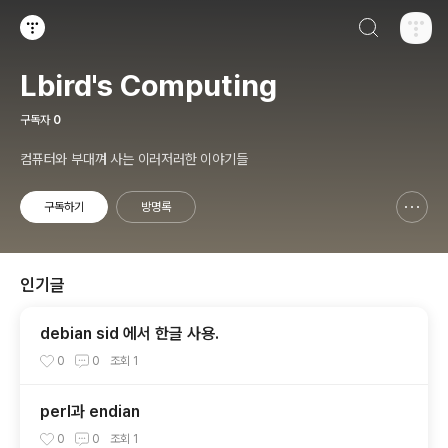
검색하기
티스토리
Lbird's Computing
구독자
0
컴퓨터와 부대껴 사는 이러저러한 이야기들
구독하기
방명록
신고하기 레이어
열기
인기글
debian sid 에서 한글 사용.
0
0
조회
1
perl과 endian
0
0
조회
1