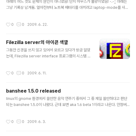
패치를 보..
아래의 어느 것도 문제의 원인이 아니었음! 단지 마우스가 불량이었음! -.-;; 아래는
그냥 기록상 남겨둠. 얼마전부터 노트북 배터리를 아끼려고 laptop-mode를 사용
하고 있다. 그다지 큰 문제는 없었는데 어제였나 그저께였나부터 usb 마우스가 자주
깜빡 깜빡 동작을 멈춘다. 아예 먹통이 되는 것은 아니고 몇초간 멈춰있다가 다시 동
작성시간
0
0
2009. 6. 22.
작한다. 이런 현상이 대충 1분에 2-3번 발생한다. 짜증나 미칠 정도였는데 문제가 la
ptop-mode에서 설정해 놓은 usb suspend 기능 때문이었다. 일단 지금은 /et
c/laptop-mode/conf.d/usb-autosuspend.conf 파일에서 CONTROL_US
Filezilla server의 아이콘 색깔
B_AUTOSUSPEND를 0으로 설정해 놓았다. 아마도 usb 장치를 일정 시간이 지
글 내용
나면 s..
그동안 신경을 쓰지 않고 있어서 모르고 있다가 방금 알았
는데, Filezilla server interface 프로그램의 시스템 트
레이 아이콘 색이 접속자가 있는지 없는지에 따라 색깔이
변한다.
작성시간
0
0
2009. 6. 11.
banshee 1.5.0 released
글 내용
linux의 gnome 환경에서 쓸만한 음악 연주기 중에서 그 중 제일 쓸만하다고 판단
되는 banshee 1.5.0이 나왔다. 근데 보면 aka 1.6 beta 1이라고 나온다. 안정버젼
이 되려면 1.6이 될 때까지 기다려야 하는 건가? 어쨌든 현재 ubuntu jaunty 저장소
에는 올라오지 않고 있는데 일단 subversion으로 받은 소스로 deb 패키지를 만들
작성시간
0
0
2009. 6. 3.
어서 설치했다. revision number는 5209라서 r5209 딱지를 붙였다. monodo
c-banshee-manual은 설치하지 않았는데 혹시나 해서(그냥 심심해서) 올려 둠.
근데 1.4.x 때보다 느려진 것 같다. 음악이 끊기거나 하는 건 아닌데 화면이 반응하는