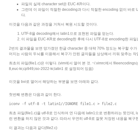
파일의 실제 character set은 EUC-KR이다.
그런데 이 파일이 적절한 decoding과 다시 적절한 encoding 없이 바로 
다.
이것을 다음과 같은 과정을 거쳐서 복원 시도할 것이다.
UTF-8을 decoding해서 latin1으로 표현된 파일을 얻는다.
이 파일을 EUC-KR로 decoding한 후에 다시 UTF-8로 encoding한 파
2번의 결과물을 보면 망가졌던 한글 character 중 대략 70% 정도는 복구할 수가
머지는 사람의 두뇌를 이용해서 복구가 안된 글자들을 상상해서 끼워 맞추는 작
최초의 파일(file1.c)은 이렇다. (vim에서 열어 본 것. ~/.vimrc에서 fileencodings는 
8,euc-kr,cp949,iso-2022-kr,latin1 로 설정되어 있음)
이것을 bvi로 열어서 해당하는 부분을 보면 아래와 같다.
첫번째 변환은 다음과 같이 한다.
iconv -f utf-8 -t latin1//IGNORE file1.c > file2.c
최초 파일(file1.c)을 utf-8로 인식하여 연 다음에 latin1으로 변환하라는 뜻인데, l
런 변환을 하지 않은 것과 같다. 따라서 우연히 utf-8로 잘못 저장된 내용을 복구한
이 결과는 다음과 같다(file2.c)