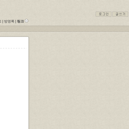
그
|
방명록
|
링크