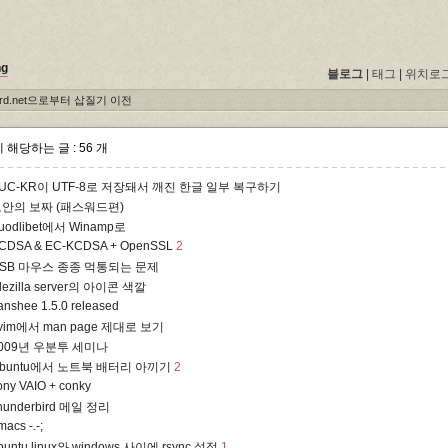
ng
블로그
|
태그
|
위치로
bird.net으로부터 삽질기 이전
 해당하는 글 : 56 개
UC-KR이 UTF-8로 저장돼서 깨진 한글 일부 복구하기
안의 보짜 (패스워드편)
uodlibet에서 Winamp로
CDSA & EC-KCDSA + OpenSSL
2
SB 마우스 종종 먹통되는 문제
ilezilla server의 아이콘 색깔
anshee 1.5.0 released
vim에서 man page 제대로 보기
009년 우분투 세미나
buntu에서 노트북 배터리 아끼기
2
ony VAIO + conky
hunderbird 메일 정리
macs -.-;
buntu linux와 windows 사이에 rsync 설정
1