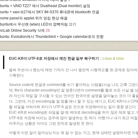
buntu + VAIO TZ27 에서 Dualhead (Dual monitor) 설정
buntu + vaio tz27에서 SKY IM-S370 휴대폰에 bluetooth 연결
nome panel의 applet 위치 엉킴 현상 해결
buntu에서 무선랜 (wlan) LED의 깜빡꺼림 끄기
hnLab Online Security 삭제
26
buntu: Evolution에서 Thunderbird + Google calendar로의 전향
EUC-KR이 UTF-8로 저장돼서 깨진 한글 일부 복구하기
::
Linux & Unix
벌써 두번이나 했는데 매번 기억이 안 나서 몇번씩 시행착오를 한 관계로 잊어버
기록한다.
Source code에 한글로 comment를 쓰기 좋아하는 사람들(사실 나도 간혹 그런
데, file의 character encoding만 잘 맞춘다면야 comment를 뭘로 쓰든 사실 별
려 자신의 제일 잘 구사할 수 있는 언어인 한국어로 설명을 달아놓는 것이 더 좋
다. 그런데, 이건 encoding을 잘 맞출 때나 할 수 있는 얘기고, EUC-KR이나 C
할 파일을 어찌어찌 하다가 UTF-8 같은 것으로 저장해버리는 일이 종종 생긴다. 흔히
EUC-KR로 encoding된 파일을 열 때 제대로 decoding을 하지 않은 채로 열고
UTF-8로 저장해 버리는 경우에 많이 발생하는 듯 하다. 어쨌거나 내가 최근 며
마주치는 상황은 아마도 그런 전차로 발생한 듯 한다.
어떻게 이런 일이 일어났는지는 뭐 알 수 없는 거고, 현재 상태만 설명하자면 이렇