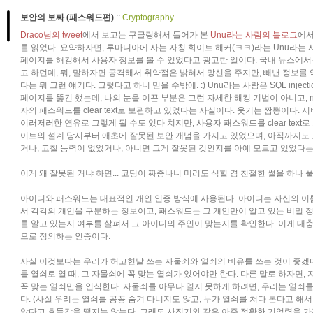
보안의 보짜 (패스워드편)
::
Cryptography
Draco님의 tweet
에서 보고는 구글링해서 들어가 본
Unu라는 사람의 블로그
에
를 읽었다. 요약하자면, 루마니아에 사는 자칭 화이트 해커(ㅋㅋ)라는 Unu라는 사람이
페이지를 해킹해서 사용자 정보를 볼 수 있었다고 광고한 일이다. 국내 뉴스에
고 하던데, 뭐, 말하자면 공격해서 취약점은 밝혀서 망신을 주지만, 빼낸 정보를
다는 뭐 그런 얘기다. 그렇다고 하니 믿을 수밖에. :) Unu라는 사람은 SQL inject
페이지를 뚫긴 했는데, 나의 눈을 이끈 부분은 그런 자세한 해킹 기법이 아니고, np
자의 패스워드를 clear text로 보관하고 있었다는 사실이다. 웃기는 짬뽕이다. 
이러저러한 연유로 그렇게 될 수도 있다 치지만, 사용자 패스워드를 clear text로
이트의 설계 당시부터 애초에 잘못된 보안 개념을 가지고 있었으며, 아직까지도 
거나, 고칠 능력이 없었거나, 아니면 그게 잘못된 것인지를 아예 모르고 있었다는
이게 왜 잘못된 거냐 하면... 코딩이 짜증나니 머리도 식힐 겸 친절한 썰을 하나 
아이디와 패스워드는 대표적인 개인 인증 방식에 사용된다. 아이디는 자신의 이
서 각각의 개인을 구분하는 정보이고, 패스워드는 그 개인만이 알고 있는 비밀 
를 알고 있는지 여부를 살펴서 그 아이디의 주인이 맞는지를 확인한다. 이게 대충
으로 정의하는 인증이다.
사실 이것보다는 우리가 허고헌날 쓰는 자물쇠와 열쇠의 비유를 쓰는 것이 좋겠다
를 열쇠로 열 때, 그 자물쇠에 꼭 맞는 열쇠가 있어야만 한다. 다른 말로 하자면,
꼭 맞는 열쇠만을 인식한다. 자물쇠를 아무나 열지 못하게 하려면, 우리는 열쇠를
다. (
사실 우리는 열쇠를 꽁꽁 숨겨 다니지도 않고, 누가 열쇠를 쳐다 본다고 해서
았다고 호들갑을 떨지는 않는다. 그래도 사진기와 같은 아주 정확한 기억력을 가