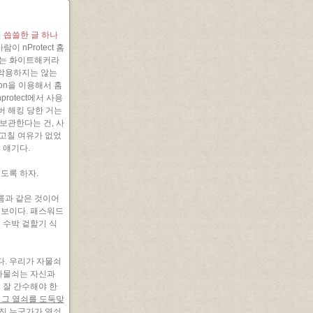
서
씁쓸한 글 하나
 nProtect 홈
서는 화이트해커라
 악용하지는 않는
ion을 이용해서 홈
rotect에서 사용
서버 해킹 당한 거는
 보관한다는 건, 사
고칠 여유가 없었
 얘기다.
풀도록 하자.
름과 같은 것이어
정보이다. 패스워드
 수박 겉핥기 식
. 우리가 자물쇠
 자물쇠는 자신과
 잘 간수해야 한
 그 열쇠를 도둑맞
진 누군가가 열쇠