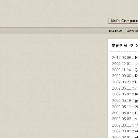
Lbird's Computi
NOTICE
|
www.l
분류 전체보기
에
2016.03.08 ::
E
2009.12.01 ::
보
2009.11.14 ::
Q
2009.09.30 ::
K
2009.06.22 ::
U
2009.06.11 ::
F
2009.06.03 ::
b
2009.05.18 ::
g
2009.05.11 ::
2
2009.05.07 ::
U
2009.05.03 ::
s
2009.03.11 ::
T
2009.03.02 ::
e
2009.03.01 ::
u