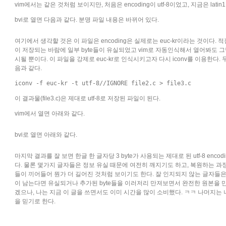
vim에서는 같은 것처럼 보이지만, 처음은 encoding이 utf-8이었고, 지금은 lati
bvi로 열면 다음과 같다. 분명 파일 내용은 바뀌어 있다.
여기에서 생각할 것은 이 파일은 encoding은 실제로는 euc-kr이라는 것이다. 적절
이 저장되는 바람에 일부 byte들이 유실되었고 vim로 자동인식해서 열어봐도 그냥 
시될 뿐이다. 이 파일을 강제로 euc-kr로 인식시키고자 다시 iconv를 이용한다.
음과 같다.
iconv -f euc-kr -t utf-8//IGNORE file2.c > file3.c
이 결과물(file3.c)은 제대로 utf-8로 저장된 파일이 된다.
vim에서 열면 아래와 같다.
bvi로 열면 아래와 같다.
마지막 결과를 잘 보면 한글 한 글자당 3 byte가 사용되는 제대로 된 utf-8 enco
다. 물론 몇가지 글자들은 정보 유실 때문에 여전히 깨지기도 하고, 복원하는 과정에
들이 끼어들어 뭔가 더 길어진 것처럼 보이기도 한다. 잘 인지되지 않는 글자들은
이 남는다면 유실되거나 추가된 byte들을 이러저리 만져보면서 완전한 원본을 
겠으나, 나는 지금 이 글을 쓰면서도 이미 시간을 많이 소비했다. ㅋㅋ 나머지는
을 믿기로 한다.